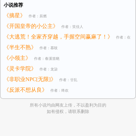
小说推荐
《摘星》
作者：辰燃
《开国皇帝的小公主》
作者：笑佳人
《大逃荒！全家齐穿越，手握空间赢麻了！》
作者：在
《半生不熟》
作者：慕吱
逃小公主
《小领主》
作者：春溪笛晓
《灵卡学院》
作者：龙柒
《非职业NPC[无限]》
作者：廿乱
《反派不想从良》
作者：终欢
所有小说均由网友上传，不以盈利为目的
如有侵权，请联系删除