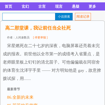
首页
玄幻
古言
现言
悬疑
更多
阅读记录
高二那堂课，我让前任当众社死
作者：人间凑数员
[ 停更举报 ]
宋星燃死在二十七岁的深夜，电脑屏幕还亮着未完
成的报表。前世他以全市第一的成绩考入省重点，是
老师眼里板上钉钉的清北苗子。可他偏偏栽在同宿舍
的体育生沈泽宇手里 —— 对方明知他是 gay，故意撩
拨试探，用......
最新章节
86.全新的未来