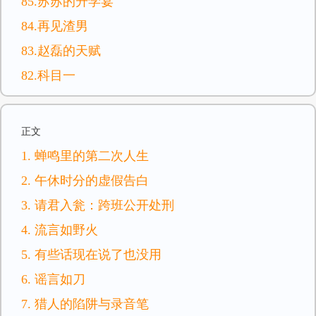
85.苏苏的升学宴
84.再见渣男
83.赵磊的天赋
82.科目一
正文
1. 蝉鸣里的第二次人生
2. 午休时分的虚假告白
3. 请君入瓮：跨班公开处刑
4. 流言如野火
5. 有些话现在说了也没用
6. 谣言如刀
7. 猎人的陷阱与录音笔