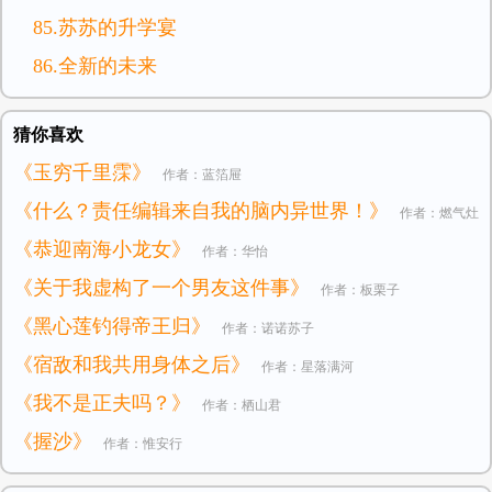
85.苏苏的升学宴
86.全新的未来
猜你喜欢
《玉穷千里霂》
作者：蓝箔屉
《什么？责任编辑来自我的脑内异世界！》
作者：燃气灶
《恭迎南海小龙女》
作者：华怡
猫
《关于我虚构了一个男友这件事》
作者：板栗子
《黑心莲钓得帝王归》
作者：诺诺苏子
《宿敌和我共用身体之后》
作者：星落满河
《我不是正夫吗？》
作者：栖山君
《握沙》
作者：惟安行