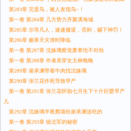
第283章 完蛋鸟，被人发现鸟~！
第一卷 第284章 几方势力齐聚漓海城
第285章 尔等凡人，速速撤退，否则，赐下神罚！
第286章 极寒天灾准时降临
第一卷 第287章 沈姝璃察觉萧聿玱不对劲
第一卷 第288章 作者亲穿女主林晚晚
第289章 谢承渊带着牛肉找沈姝璃
第290章 张兰花作死导致早产
第一卷 第291章 张兰花怀胎七月生下十斤巨婴早产
儿
第292章 沈姝璃半夜爬墙给谢承渊送吃的
第一卷 第293章 镇北军的秘密