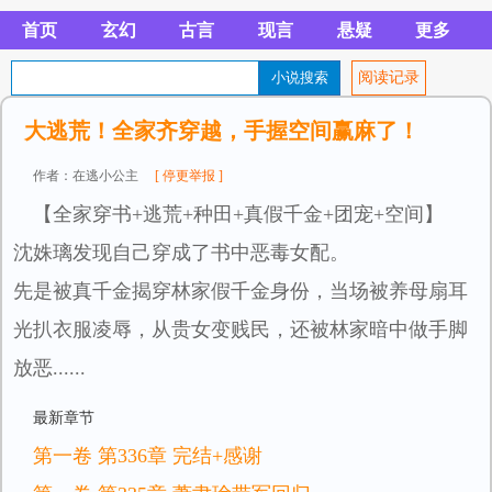
首页
玄幻
古言
现言
悬疑
更多
阅读记录
大逃荒！全家齐穿越，手握空间赢麻了！
作者：在逃小公主
[ 停更举报 ]
【全家穿书+逃荒+种田+真假千金+团宠+空间】
沈姝璃发现自己穿成了书中恶毒女配。
先是被真千金揭穿林家假千金身份，当场被养母扇耳
光扒衣服凌辱，从贵女变贱民，还被林家暗中做手脚
放恶......
最新章节
第一卷 第336章 完结+感谢