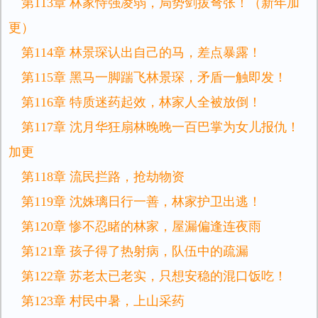
第113章 林家恃强凌弱，局势剑拔弩张！（新年加
更）
第114章 林景琛认出自己的马，差点暴露！
第115章 黑马一脚踹飞林景琛，矛盾一触即发！
第116章 特质迷药起效，林家人全被放倒！
第117章 沈月华狂扇林晚晚一百巴掌为女儿报仇！
加更
第118章 流民拦路，抢劫物资
第119章 沈姝璃日行一善，林家护卫出逃！
第120章 惨不忍睹的林家，屋漏偏逢连夜雨
第121章 孩子得了热射病，队伍中的疏漏
第122章 苏老太已老实，只想安稳的混口饭吃！
第123章 村民中暑，上山采药