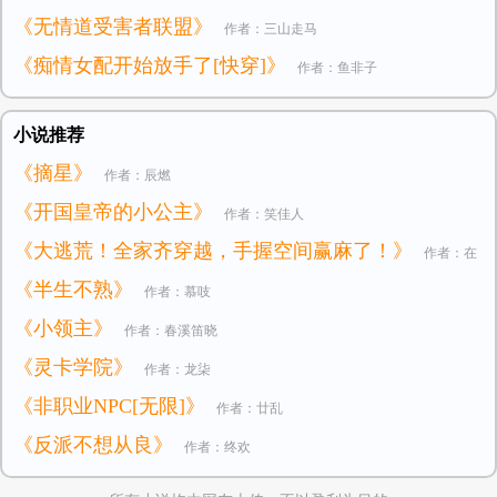
《无情道受害者联盟》
作者：三山走马
《痴情女配开始放手了[快穿]》
作者：鱼非子
小说推荐
《摘星》
作者：辰燃
《开国皇帝的小公主》
作者：笑佳人
《大逃荒！全家齐穿越，手握空间赢麻了！》
作者：在
《半生不熟》
作者：慕吱
逃小公主
《小领主》
作者：春溪笛晓
《灵卡学院》
作者：龙柒
《非职业NPC[无限]》
作者：廿乱
《反派不想从良》
作者：终欢