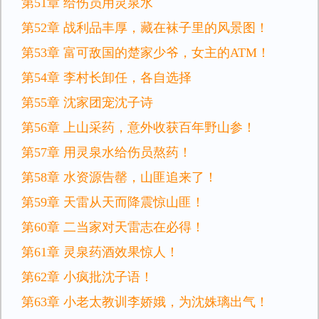
第51章 给伤员用灵泉水
第52章 战利品丰厚，藏在袜子里的风景图！
第53章 富可敌国的楚家少爷，女主的ATM！
第54章 李村长卸任，各自选择
第55章 沈家团宠沈子诗
第56章 上山采药，意外收获百年野山参！
第57章 用灵泉水给伤员熬药！
第58章 水资源告罄，山匪追来了！
第59章 天雷从天而降震惊山匪！
第60章 二当家对天雷志在必得！
第61章 灵泉药酒效果惊人！
第62章 小疯批沈子语！
第63章 小老太教训李娇娥，为沈姝璃出气！