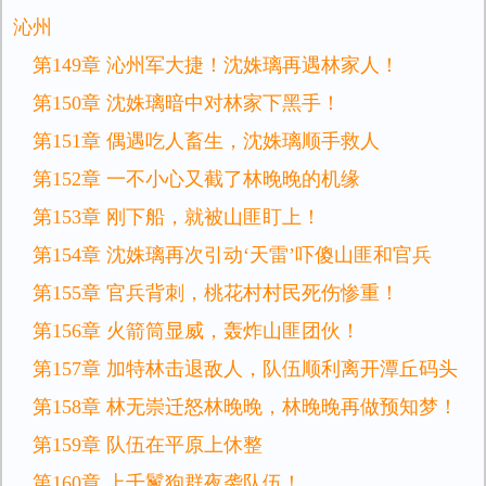
沁州
第149章 沁州军大捷！沈姝璃再遇林家人！
第150章 沈姝璃暗中对林家下黑手！
第151章 偶遇吃人畜生，沈姝璃顺手救人
第152章 一不小心又截了林晚晚的机缘
第153章 刚下船，就被山匪盯上！
第154章 沈姝璃再次引动‘天雷’吓傻山匪和官兵
第155章 官兵背刺，桃花村村民死伤惨重！
第156章 火箭筒显威，轰炸山匪团伙！
第157章 加特林击退敌人，队伍顺利离开潭丘码头
第158章 林无崇迁怒林晚晚，林晚晚再做预知梦！
第159章 队伍在平原上休整
第160章 上千鬣狗群夜袭队伍！