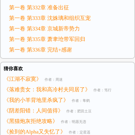
第一卷 第332章 准备出征
第一卷 第333章 沈姝璃和组织互宠
第一卷 第334章 京城新帝势力
第一卷 第335章 萧聿玱带军回归
第一卷 第336章 完结+感谢
猜你喜欢
《江湖不寂寞》
作者：周迷
《落难贵女：我和高冷村夫同居了》
作者：笃行
《我的小羊背地里杀疯了》
作者：隼鹤
《阴差阳错：人间值得》
作者：肥田土豆
《黑猫炮灰拒绝攻略》
作者：明愿无违
《捡到的Alpha又失忆了》
作者：定星遥