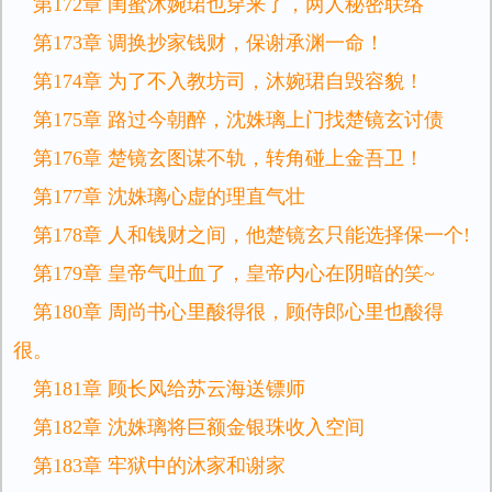
第172章 闺蜜沐婉珺也穿来了，两人秘密联络
第173章 调换抄家钱财，保谢承渊一命！
第174章 为了不入教坊司，沐婉珺自毁容貌！
第175章 路过今朝醉，沈姝璃上门找楚镜玄讨债
第176章 楚镜玄图谋不轨，转角碰上金吾卫！
第177章 沈姝璃心虚的理直气壮
第178章 人和钱财之间，他楚镜玄只能选择保一个!
第179章 皇帝气吐血了，皇帝内心在阴暗的笑~
第180章 周尚书心里酸得很，顾侍郎心里也酸得
很。
第181章 顾长风给苏云海送镖师
第182章 沈姝璃将巨额金银珠收入空间
第183章 牢狱中的沐家和谢家