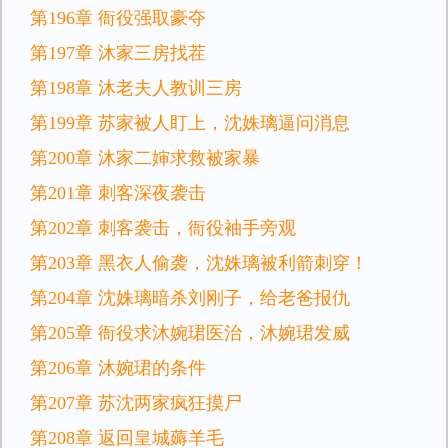
第196章 衙役强取豪夺
第197章 沐家三房找茬
第198章 沐老夫人教训三房
第199章 苏家被人盯上，沈姝璃逼问消息
第200章 沐家二婶求救被家暴
第201章 刺客深夜袭击
第202章 刺客袭击，衙役袖手旁观
第203章 黑衣人偷袭，沈姝璃被利箭刺穿！
第204章 沈姝璃暗杀刘刚子，给老爸报仇
第205章 衙役求沐婉珺医治，沐婉珺发威
第206章 沐婉珺的条件
第207章 苏沈两家疯狂摸尸
第208章 返回皇城薅羊毛