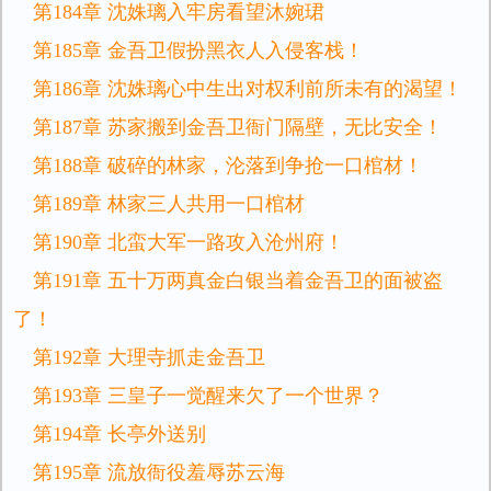
第184章 沈姝璃入牢房看望沐婉珺
第185章 金吾卫假扮黑衣人入侵客栈！
第186章 沈姝璃心中生出对权利前所未有的渴望！
第187章 苏家搬到金吾卫衙门隔壁，无比安全！
第188章 破碎的林家，沦落到争抢一口棺材！
第189章 林家三人共用一口棺材
第190章 北蛮大军一路攻入沧州府！
第191章 五十万两真金白银当着金吾卫的面被盗
了！
第192章 大理寺抓走金吾卫
第193章 三皇子一觉醒来欠了一个世界？
第194章 长亭外送别
第195章 流放衙役羞辱苏云海