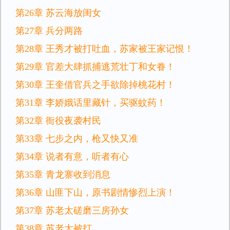
第26章 苏云海放闺女
第27章 兵分两路
第28章 王秀才被打吐血，苏家被王家记恨！
第29章 官差大肆抓捕逃荒壮丁和女眷！
第30章 王奎借官兵之手欲除掉桃花村！
第31章 李娇娥话里藏针，买驱蚊药！
第32章 衙役夜袭村民
第33章 七步之内，枪又快又准
第34章 说者有意，听者有心
第35章 青龙寨收到消息
第36章 山匪下山，原书剧情惨烈上演！
第37章 苏老太磋磨三房孙女
第38章 苏老太被打