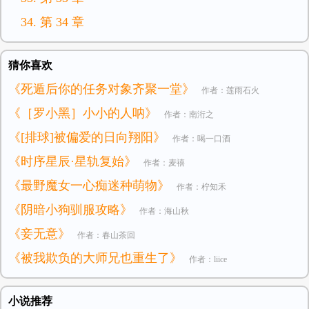
34. 第 34 章
猜你喜欢
《死遁后你的任务对象齐聚一堂》
作者：莲雨石火
《［罗小黑］小小的人呐》
作者：南洐之
《[排球]被偏爱的日向翔阳》
作者：喝一口酒
《时序星辰·星轨复始》
作者：麦禧
《最野魔女一心痴迷种萌物》
作者：柠知禾
《阴暗小狗驯服攻略》
作者：海山秋
《妾无意》
作者：春山茶回
《被我欺负的大师兄也重生了》
作者：liice
小说推荐