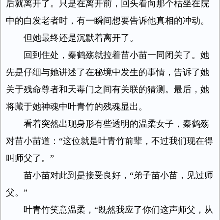
后就离开了。只是在离开前，回头看向那个枯坐在院
中的白发老者时，有一瞬间想要告诉他真相的冲动。
但她最终还是沉默着离开了。
回到住处，秦鹤殇就拉着苗小苗一同闭关了。她
先是仔细与她讲述了在秘境中发生的事情，告诉了她
关于残命尊者和天毒门之间有关联的猜测。最后，她
将藏于她神魂中叶青竹的残魂显出。
看着突然出现身形有些透明的温柔女子，秦鹤殇
对苗小苗道：“这位就是叶青竹前辈，不过我们现在得
叫师父了。”
苗小苗对此到是接受良好，“弟子苗小苗，见过师
父。”
叶青竹笑意温柔，“既然我应了你们这声师父，从