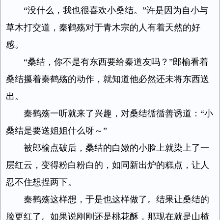
“没什么，我也很喜欢小桑结。”许是因为自小与
草木打交道，秦鹤殇对于青木宗的人有着天然的好
感。
“桑结，你不是有东西要给秦道友吗？”郎榆看着
桑结攥着秦鹤殇的动作，就知道他必然还未将东西送
出。
秦鹤殇一听就来了兴趣，对桑结循循善诱道：“小
桑结是要送姐姐什么呀～”
被郎榆点破后，桑结的白嫩的小脸上就染上了一
层红云，变得粉白粉白的，如同新出炉的糕点，让人
忍不住想捏两下。
秦鹤殇这样想，于是也这样做了。结果让桑结的
脸更红了。如果说刚刚还是桃花酥，那现在就是山楂