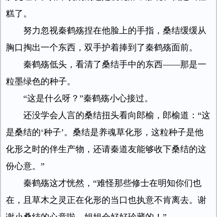
糕了。
努力忽视秦鹤殇捏在他脸上的手指，桑结缓缓从
胸口掏出一个东西，双手护着捧到了秦鹤殇面前。
秦鹤殇低头，看清了桑结手中的东西——那是一
粒墨绿色的种子。
“这是什么呀？”秦鹤殇小心接过。
还没学会人言的桑结扭头看向郎榆，郎榆道：“这
是桑结的‘种子’。桑结是养魂草化形，这粒种子是他
化形之时的伴生产物，还请秦道友能够收下桑结的这
份心意。”
秦鹤殇这才恍然，“难怪那些修士在明知你们也
在，且草木之灵正在化形的当口也执意不肯离去。谢