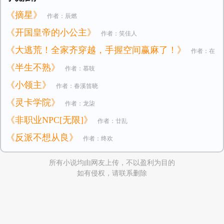
《摘星》
作者：辰燃
《开国皇帝的小公主》
作者：笑佳人
《大逃荒！全家齐穿越，手握空间赢麻了！》
作者：在
《半生不熟》
作者：慕吱
逃小公主
《小领主》
作者：春溪笛晓
《灵卡学院》
作者：龙柒
《非职业NPC[无限]》
作者：廿乱
《反派不想从良》
作者：终欢
所有小说均由网友上传，不以盈利为目的
如有侵权，请联系删除