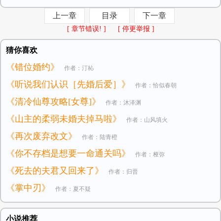
上一章
目录
下一章
[ 章节错误! ]
[ 停更举报 ]
猜你喜欢
《错位婚约》
作者：汀杺
《听说我们认识［先婚后爱］》
作者：恰似春朝
《清冷仙尊攻略[女尊]》
作者：沐泽渊
《山主的柔弱未婚夫掉马啦》
作者：山风填火
《再次废弃改文》
作者：陆青橙
《你不存档是想要一命通关吗》
作者：桠弥
《死去的夫君又回来了》
作者：归晋
《掌中刃》
作者：夏不疑
小说推荐