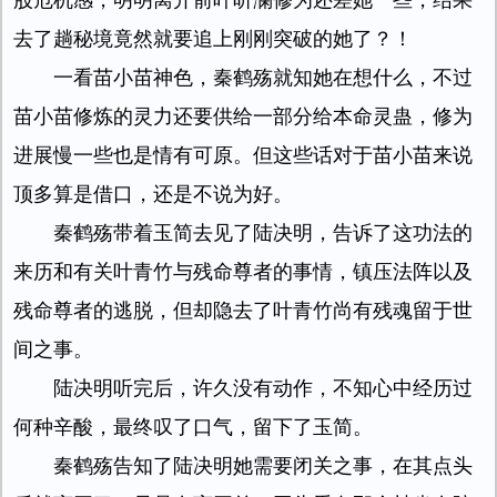
股危机感，明明离开前叶听澜修为还差她一些，结果
去了趟秘境竟然就要追上刚刚突破的她了？！
一看苗小苗神色，秦鹤殇就知她在想什么，不过
苗小苗修炼的灵力还要供给一部分给本命灵蛊，修为
进展慢一些也是情有可原。但这些话对于苗小苗来说
顶多算是借口，还是不说为好。
秦鹤殇带着玉简去见了陆决明，告诉了这功法的
来历和有关叶青竹与残命尊者的事情，镇压法阵以及
残命尊者的逃脱，但却隐去了叶青竹尚有残魂留于世
间之事。
陆决明听完后，许久没有动作，不知心中经历过
何种辛酸，最终叹了口气，留下了玉简。
秦鹤殇告知了陆决明她需要闭关之事，在其点头