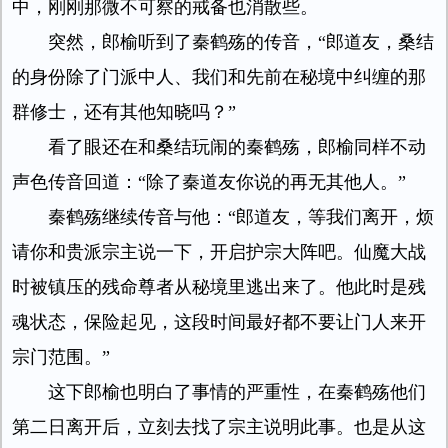
中，刚刚那微不可察的戒备也消散些。
突然，郎榆听到了秦鹤殇的传音，“郎道友，桑结
的身份除了门派中人、我们和先前在秘境中纠缠的那
群修士，还有其他知晓吗？”
看了眼还在和桑结玩闹的秦鹤殇，郎榆同样不动
声色传音回道：“除了秦道友你说的再无其他人。”
秦鹤殇继续传音与他：“郎道友，等我们离开，烦
请你和贵派宗主说一下，开启护宗大阵吧。仙魔大战
时被镇压的残命尊者从秘境里逃出来了。他此时是残
魂状态，保险起见，这段时间最好都不要让门人来开
宗门范围。”
这下郎榆也明白了事情的严重性，在秦鹤殇他们
第二日离开后，立刻去找了宗主说明此事。也是从这