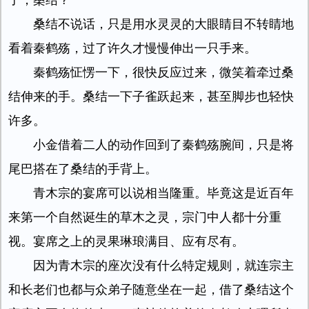
了，桑结？”
桑结不说话，只是用水灵灵的大眼睛目不转睛地
看着秦鹤殇，过了许久才慢慢伸出一只手来。
秦鹤殇怔愣一下，很快反应过来，微笑着牵过桑
结伸来的手。桑结一下子雀跃起来，甚至脚步也轻快
许多。
小金借着二人的动作回到了秦鹤殇腕间，只是将
尾巴搭在了桑结的手背上。
青木宗的宴席可以说相当隆重。毕竟这是近百年
来第一个自然诞生的草木之灵，宗门中人都十分重
视。宴席之上的灵果琳琅满目、应有尽有。
因为青木宗的座次没有什么特定规则，就连宗主
和长老们也都与众弟子随意坐在一起，借了桑结这个