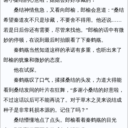
谢小桑结的心意啦，姐姐会好好珍藏的！”
桑结神情焦急，又看向郎榆，郎榆会意道：“桑结
希望秦道友不只是珍藏，不要舍不得用。他还说……
若是日后你还有需要，尽管来找他。”郎榆的话中有微
妙的停顿，在说到最后时抬眼看了下秦鹤殇。
秦鹤殇当然知道这样的承诺有多重，也听出来了
郎榆的犹豫和微妙的态度。
他在试探。
秦鹤殇叹了口气，揉揉桑结的头发，力道大得能
看到桑结发间的叶片在狂舞，“多谢小桑结的好意啦，
不过这话以后可不能再说了。对于草木之灵来说结成
种子是非常耗损本源的。记住了吗？”
桑结懵懂地点了点头。郎榆看着秦鹤殇的目光